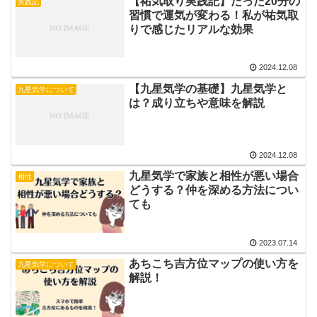
【祐気取り実践記】たった20分の
実践記
習慣で運気が変わる！私が祐気取
りで感じたリアルな効果
2024.12.08
【九星気学の基礎】九星気学と
九星気学について
は？成り立ちや意味を解説
2024.12.08
九星気学で家族と相性が悪い場合
相性
どうする？仲を深める方法につい
ても
2023.07.14
あちこち吉方位マップの使い方を
九星気学について
解説！